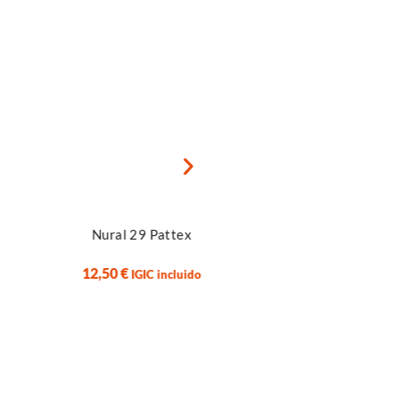
 más
Leer más
Nural 29 Pattex
Lámina Magnética con 
Estrellas + Texturizada –
12,50
€
IGIC incluido
A1/X1/P1
23,00
€
IGIC incluido