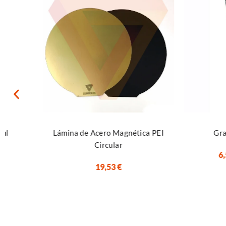
Seleccionar opciones
Añadir al carrito
Lámina de Acero Magnética PEI
Grasa de Liti
Circular
6,50
€
IGIC 
19,53
€