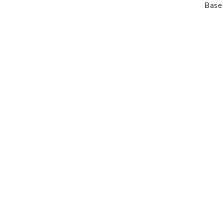
Base
Añadir al ca
Leer más