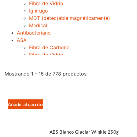
Fibra de Vidrio
Ignífugo
MDT (detectable magnéticamente)
Medical
Antibacteriano
ASA
Fibra de Carbono
Fibra de Vidrio
Especialidades
Boun
Mostrando 1 - 16 de 778 productos
Glace
Hips
Limpieza
Nylstrong
Añadir al carrito
Flex / TPU
60D
68D
75A
ABS Blanco Glaciar Winkle 250g
77A