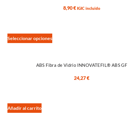
85A
8,90
€
IGIC incluido
87A
89A
90A
93A
Seleccionar opciones
98A
Antibacteriano
Fibra de Carbono
Reflectante
ABS Fibra de Vidrio INNOVATEFIL® ABS GF
TPU Hardness+
PET GF
24,27
€
PETG
Magneto Detectable
PETG
PETG FC
Añadir al carrito
PETG FP
PETG Reciclado
PLA