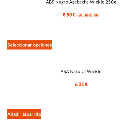
850
ABS Negro Azabache Winkle 250g
870
8,90
€
Antibacteriano
IGIC incluido
EP
Hyper
PLA
PLA Fibra de Carbono
Seleccionar opciones
PLA HD
PLA LW
PLA XL
ASA Natural Winkle
Reciclado
PP (polipropileno)
6,31
€
PP
PP Fibra de carbono
PP Fibra de Vidrio
Soporte
Hidrosoluble
Añadir al carrito
Support
Sostenible