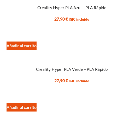
Alga
Creality Hyper PLA Azul – PLA Rápido
Corcho
Oliva
27,90
€
IGIC incluido
Pino
PLA Reciclado
R-PET
Técnicos
Añadir al carrito
Conductivo
Copoliéster
Fibra de Carbono
PEEK
Creality Hyper PLA Verde – PLA Rápido
PEI ULTEM 9085
Poliamida
27,90
€
IGIC incluido
Policarbonato
PPA
PPS
PVDF
Añadir al carrito
TPU Hardness+