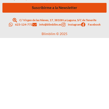
Suscribirme a la Newsletter
C/ Virgen de las Nieves, 17, 38108 La Laguna, S/C de Tenerife
623-124-772
info@blimblim.es
Instagram
Facebook
Blimblim © 2025