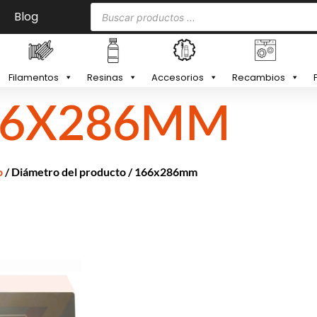
Blog
Filamentos
Resinas
Accesorios
Recambios
66X286MM
o
/ Diámetro del producto / 166x286mm