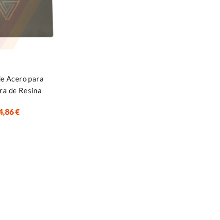
 opciones
e Acero para
ra de Resina
4,86
€