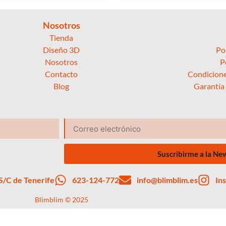
Nosotros
Tienda
Diseño 3D
Po
Nosotros
P
Contacto
Condicione
Blog
Garantía
Suscribirme a la Ne
 S/C de Tenerife
623-124-772
info@blimblim.es
In
Blimblim © 2025