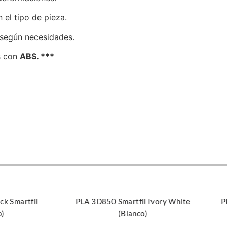
 el tipo de pieza.
 según necesidades.
s con
ABS. ***
Seleccionar opciones
Añadi
ck Smartfil
PLA 3D850 Smartfil Ivory White
P
o)
(Blanco)