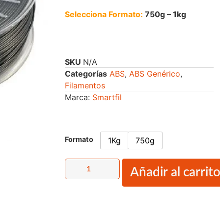
Selecciona Formato:
750g – 1kg
SKU
N/A
Categorías
ABS
,
ABS Genérico
,
Filamentos
Marca:
Smartfil
Formato
1Kg
750g
Añadir al carrit