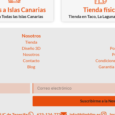
 a Islas Canarias
Tienda físi
 Todas las Islas Canarias
Tienda en Taco, La Laguna
Nosotros
Tienda
Diseño 3D
Po
Nosotros
P
Contacto
Condicione
Blog
Garantía
Suscribirme a la Ne
 S/C de Tenerife
623-124-772
info@blimblim.es
In