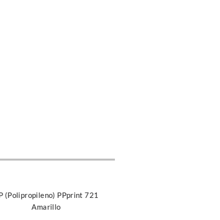
r al carrito
P (Polipropileno) PPprint 721
Amarillo