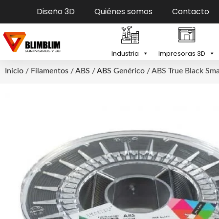
Diseño 3D
Quiénes somos
Contacto
Industria
Impresoras 3D
Inicio
/
Filamentos
/
ABS
/
ABS Genérico
/ ABS True Black Smar