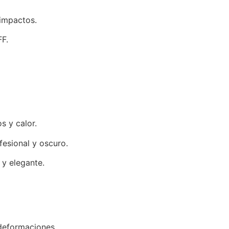
 impactos.
F.
s y calor.
esional y oscuro.
 y elegante.
 deformaciones.