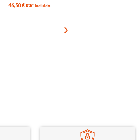
46,50
€
IGIC incluido
Añadir al carrito
PP (Polipropileno) PPprin
Violeta
46,50
€
IGIC incluido