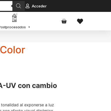
Acceder
Postprocesados
Color
A-UV con cambio
 tonalidad al exponerse a luz
os con efecto visual dinámico