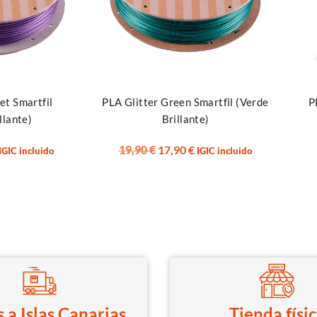
Añadir al carrito
Añadi
et Smartfil
PLA Glitter Green Smartfil (Verde
P
llante)
Brillante)
19,90
€
17,90
€
IGIC incluido
IGIC incluido
 a Islas Canarias
Tienda físi