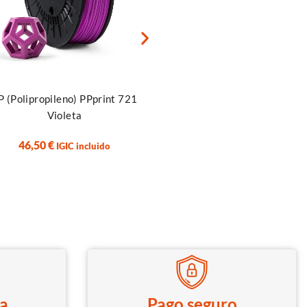
r al carrito
Añadir al carrito
P (Polipropileno) PPprint 721
PP (Polipropileno) PPprin
Violeta
Azul
46,50
€
46,50
€
IGIC incluido
IGIC incluido
ca
Pago seguro