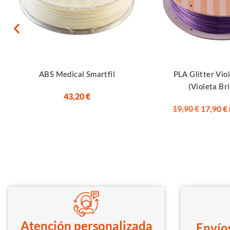
Seleccionar opciones
Añadir al carrito
ABS Medical Smartfil
PLA Glitter Viol
(Violeta Bri
43,20
€
19,90
€
17,90
€
Atención personalizada
Envíos