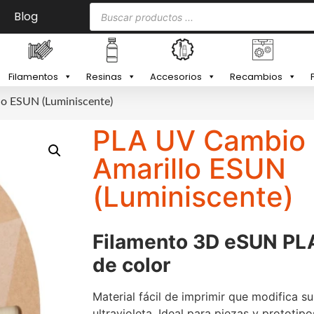
Blog
Filamentos
Resinas
Accesorios
Recambios
lo ESUN (Luminiscente)
PLA UV Cambio 
Amarillo ESUN
(Luminiscente)
Filamento 3D eSUN PL
de color
Material fácil de imprimir que modifica su
ultravioleta. Ideal para piezas y prototip