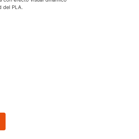
d del PLA.
o