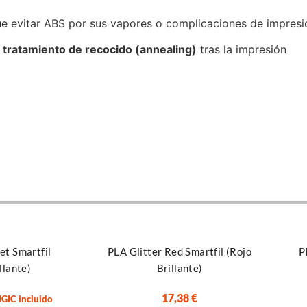
ue evitar ABS por sus vapores o complicaciones de impresi
n
tratamiento de recocido (annealing)
tras la impresión
Seleccionar opciones
Añadir al
martfil
PLA Glitter Red Smartfil (Rojo
PP (P
te)
Brillante)
17,38
€
 incluido