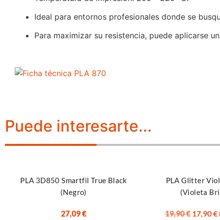
Ideal para entornos profesionales donde se busq
Para maximizar su resistencia, puede aplicarse u
Puede interesarte...
Seleccionar opciones
Añadir al carrito
PLA 3D850 Smartfil True Black
PLA Glitter Violet S
(Negro)
(Violeta Brillan
27,09
€
19,90
€
17,90
€
IGIC