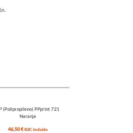
ón.
 carrito
olipropileno) PPprint 721
Naranja
46,50
€
IGIC incluido