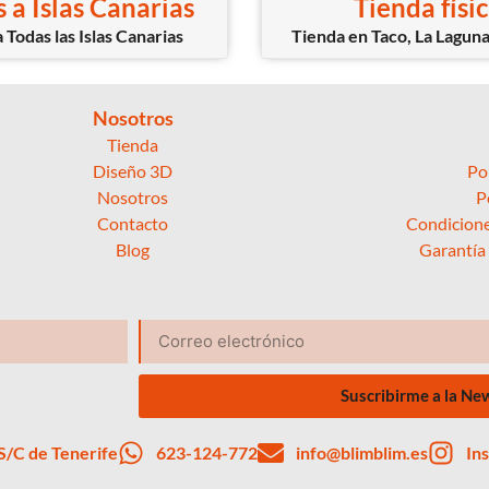
 a Islas Canarias
Tienda físi
 Todas las Islas Canarias
Tienda en Taco, La Laguna
Nosotros
Tienda
Diseño 3D
Po
Nosotros
P
Contacto
Condicione
Blog
Garantía
Suscribirme a la Ne
 S/C de Tenerife
623-124-772
info@blimblim.es
In