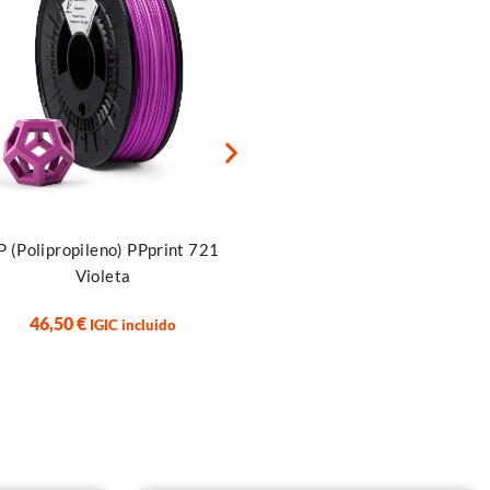
r al carrito
Añadir al carrito
P (Polipropileno) PPprint 721
PP (Polipropileno) PPprin
Violeta
Verde Menta
46,50
€
46,50
€
IGIC incluido
IGIC incluido