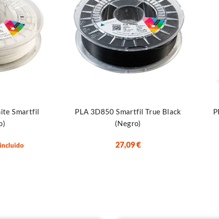
Seleccionar opciones
Añadi
ite Smartfil
PLA 3D850 Smartfil True Black
P
o)
(Negro)
27,09
€
 incluido