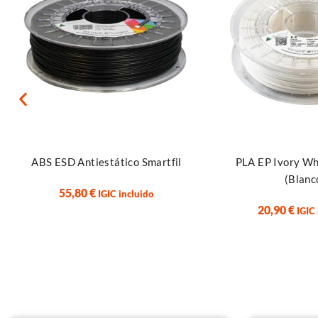
Añadir al carrito
Añadir al carrito
ABS ESD Antiestático Smartfil
PLA EP Ivory Wh
(Blanc
55,80
€
IGIC incluido
20,90
€
IGIC