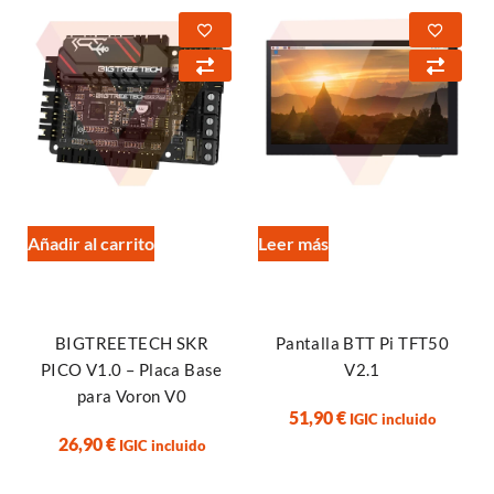
Añadir al carrito
Leer más
BIGTREETECH SKR
Pantalla BTT Pi TFT50
PICO V1.0 – Placa Base
V2.1
para Voron V0
51,90
€
IGIC incluido
26,90
€
IGIC incluido