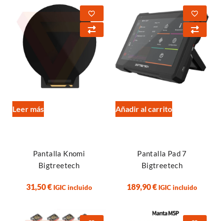
Leer más
Añadir al carrito
Pantalla Knomi
Pantalla Pad 7
Bigtreetech
Bigtreetech
31,50
€
189,90
€
IGIC incluido
IGIC incluido