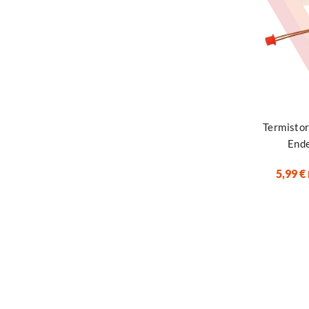
Añadir al ca
Termistor
Ende
5,99
€