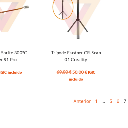
rrito
Leer más
 Sprite 300ºC
Trípode Escáner CR-Scan
r S1 Pro
01 Creality
69,00
€
50,00
€
IGIC incluido
IGIC
incluido
Anterior
1
…
5
6
7