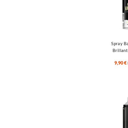
Leer más
Spray Ba
Brilla
9,90
€