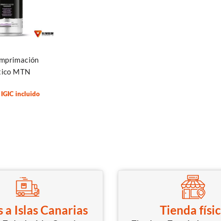
Imprimación
tico MTN
IGIC incluido
 a Islas Canarias
Tienda físi