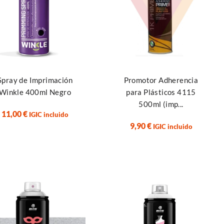
ir al carrito
Añadir al carrito
Spray de Imprimación
Promotor Adherencia
Winkle 400ml Negro
para Plásticos 4115
500ml (imp...
11,00
€
IGIC incluido
9,90
€
IGIC incluido