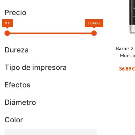
Precio
0 €
12.946 €
Añadir al ca
Dureza
Barniz 2
Montan
Tipo de impresora
36,89
€
Efectos
Diámetro
Color