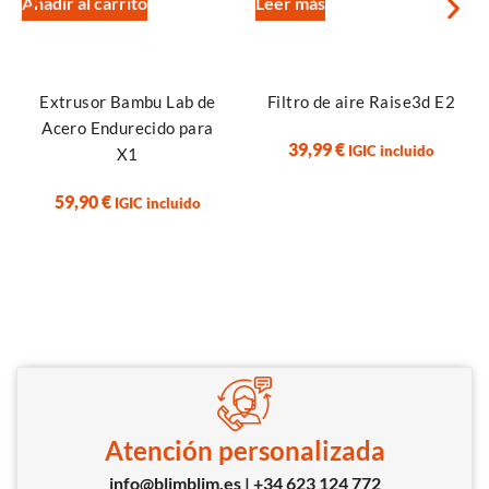
Añadir al carrito
Leer más
Extrusor Bambu Lab de
Filtro de aire Raise3d E2
Acero Endurecido para
39,99
€
IGIC incluido
X1
59,90
€
IGIC incluido
Atención personalizada
info@blimblim.es | +34 623 124 772