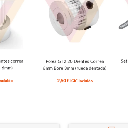
Añadi
Añadir al carrito
entes correa
Set
Polea GT2 20 Dientes Correa
e 6mm)
6mm Bore 3mm (rueda dentada)
2,50
€
incluido
IGIC incluido