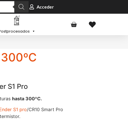
Acceder
Postprocesados
e 300ºC
er S1 Pro
aturas
hasta 300ºC.
Ender S1 pro
/CR10 Smart Pro
termistor.