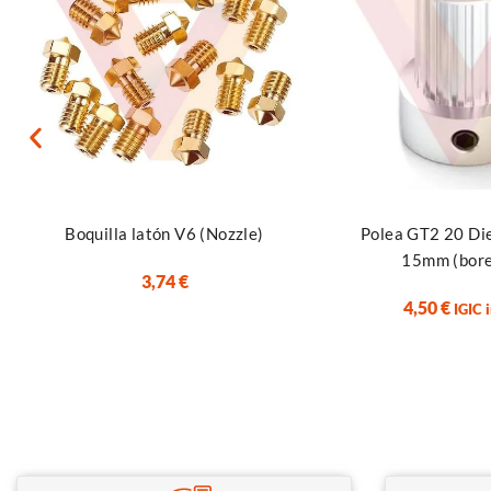
Seleccionar opciones
Añadir al carrito
Boquilla latón V6 (Nozzle)
Polea GT2 20 Di
15mm (bor
3,74
€
4,50
€
IGIC 