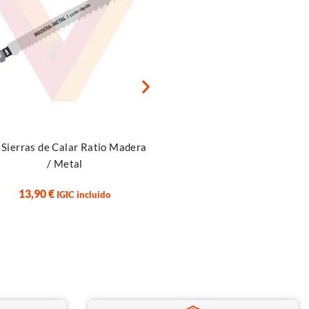
r al carrito
Añadir al carrito
 Sierras de Calar Ratio Madera
Sensor De Filamento Intel
/ Metal
BTT SFS V0.3 BIGTREE
13,90
€
35,00
€
IGIC incluido
IGIC incluido