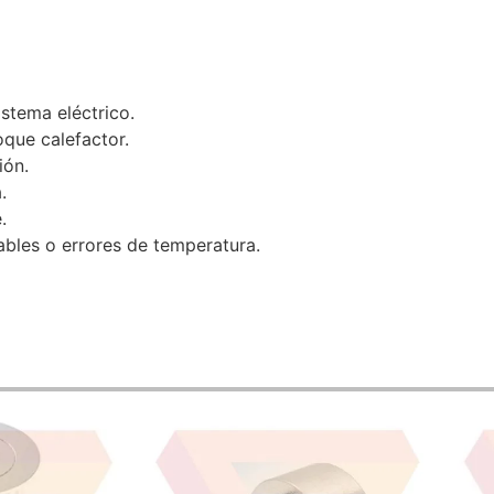
stema eléctrico.
loque calefactor.
ión.
.
.
tables o errores de temperatura.