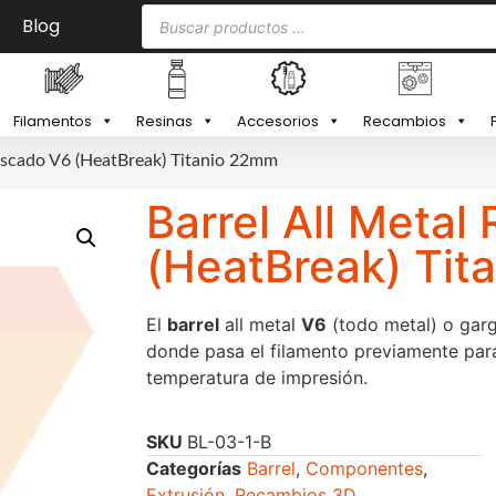
Blog
Filamentos
Resinas
Accesorios
Recambios
Roscado V6 (HeatBreak) Titanio 22mm
Barrel All Metal
(HeatBreak) Tit
El
barrel
all metal
V6
(todo metal) o garg
donde pasa el filamento previamente para
temperatura de impresión.
SKU
BL-03-1-B
Categorías
Barrel
,
Componentes
,
Extrusión
,
Recambios 3D