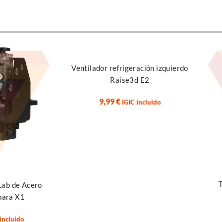
Leer más
Ventilador refrigeración izquierdo
Raise3d E2
9,99
€
IGIC incluido
Sele
T
Lab de Acero
para X1
 incluido