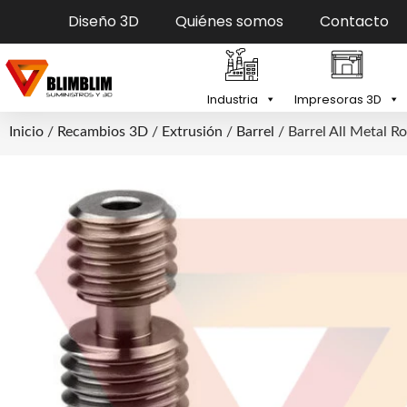
Diseño 3D
Quiénes somos
Contacto
Industria
Impresoras 3D
Inicio
/
Recambios 3D
/
Extrusión
/
Barrel
/ Barrel All Metal 