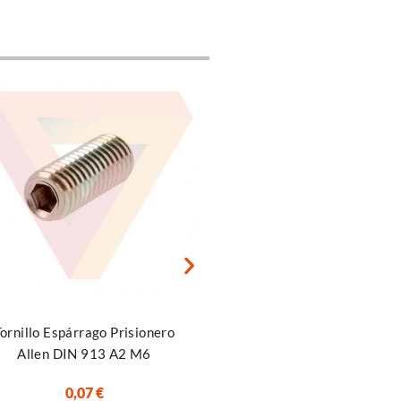
ccionar opciones
Añadir al carrito
ornillo Espárrago Prisionero
Tuerca Para Perfil Vslot Y T
Allen DIN 913 A2 M6
M8 4040/8080 (20x19x
0,07
€
1,00
€
IGIC incluido