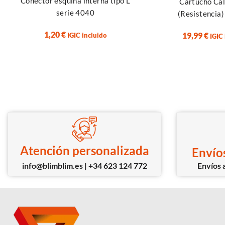
Conector esquina interna tipo L
Cartucho Ca
serie 4040
(Resistencia
1,20
€
19,99
€
IGIC incluido
IGIC
Atención personalizada
Envíos
info@blimblim.es | +34 623 124 772
Envíos a