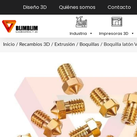
Diseño 3D
Quiénes somos
Contacto
Industria
Impresoras 3D
Inicio
/
Recambios 3D
/
Extrusión
/
Boquillas
/ Boquilla latón 