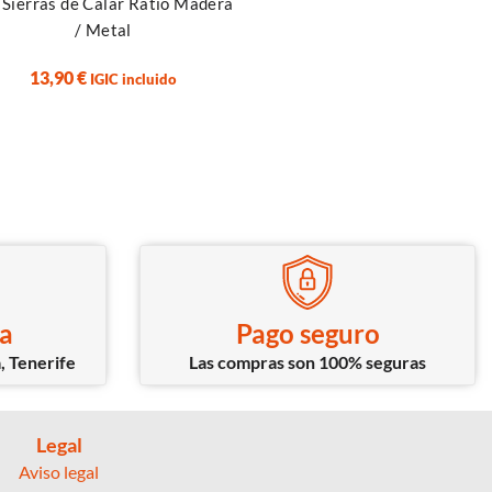
 Sierras de Calar Ratio Madera
Calentador cerámico – Ser
/ Metal
7,99
€
IGIC incluido
13,90
€
IGIC incluido
ca
Pago seguro
, Tenerife
Las compras son 100% seguras
Legal
Aviso legal