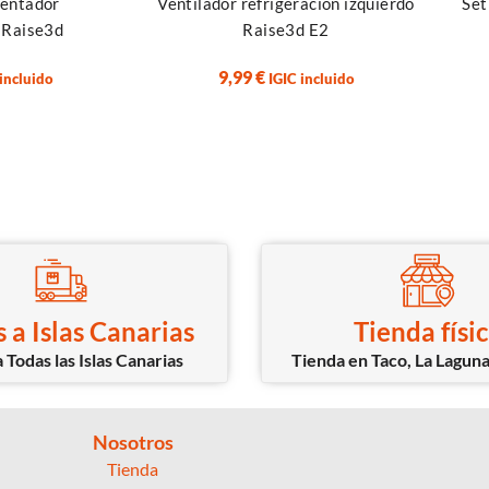
lentador
Ventilador refrigeración izquierdo
Set
) Raise3d
Raise3d E2
9,99
€
 incluido
IGIC incluido
 a Islas Canarias
Tienda físi
 Todas las Islas Canarias
Tienda en Taco, La Laguna
Nosotros
Tienda