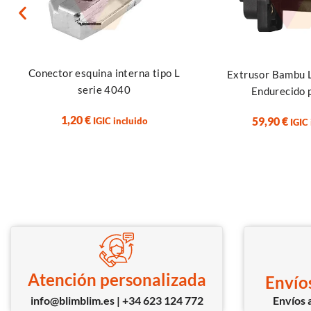
Añadir al carrito
Añadir al carrito
Conector esquina interna tipo L
Extrusor Bambu 
serie 4040
Endurecido 
1,20
€
59,90
€
IGIC incluido
IGIC
Atención personalizada
Envíos
info@blimblim.es | +34 623 124 772
Envíos a