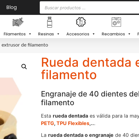
Blog
Filamentos
Resinas
Accesorios
Recambios
extrusor de filamento
Rueda dentada e
filamento
Engranaje de 40 dientes del
filamento
Esta
rueda dentada
es válida para la ma
PETG
,
TPU
Flexibles
,..
.
La
rueda dentada o engranaje
de 40 dien