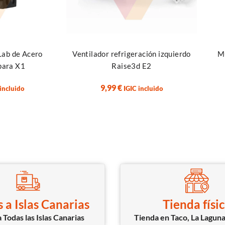
Leer más
Añadi
Lab de Acero
Ventilador refrigeración izquierdo
M
para X1
Raise3d E2
9,99
€
 incluido
IGIC incluido
 a Islas Canarias
Tienda físi
 Todas las Islas Canarias
Tienda en Taco, La Laguna