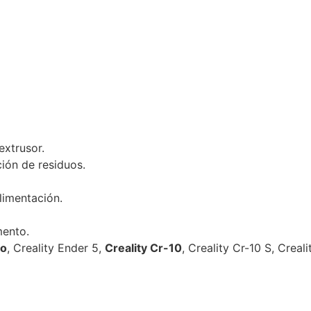
extrusor.
ión de residuos.
limentación.
mento.
ro
, Creality Ender 5,
Creality Cr-10
, Creality Cr-10 S, Creal