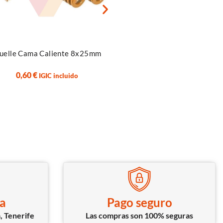
Añadir al carrito
r al carrito
Terminal Bateria Lipo X
uelle Cama Caliente 8x25mm
Macho – Hembra
0,60
€
IGIC incluido
2,50
€
IGIC incluido
ca
Pago seguro
, Tenerife
Las compras son 100% seguras