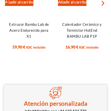
Añadir al carrito
Añadir al carrito
Extrusor Bambu Lab de
Calentador Cerámico y
Acero Endurecido para
Termistor HotEnd
X1
BAMBU LAB P1P
59,90
€
16,90
€
IGIC incluido
IGIC incluido
Atención personalizada
info@blimblim.es | +34 623 124 772