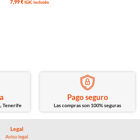
resora 3D Ender-3 B1 (sensor
Endurecido
de nivelación)
47,57
€
34,00
€
IGIC incluido
ca
Pago seguro
, Tenerife
Las compras son 100% seguras
Legal
Aviso legal