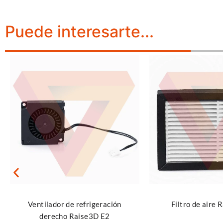
Puede interesarte...
Leer más
Añadir al carrito
Filtro de aire Raise3d E2
Rodamiento Im
(rueda