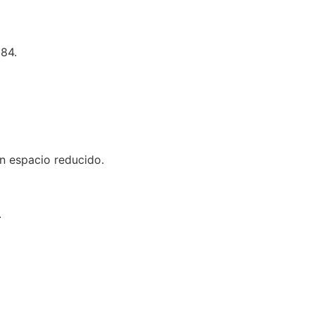
984.
on espacio reducido.
.