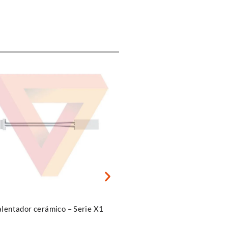
 más
Seleccionar opciones
BIQU MicroProbe V2.0 Para
Conjunto de HotEnd BAM
Extrusoras De La Serie H2
Serie X1 con Boquilla de 