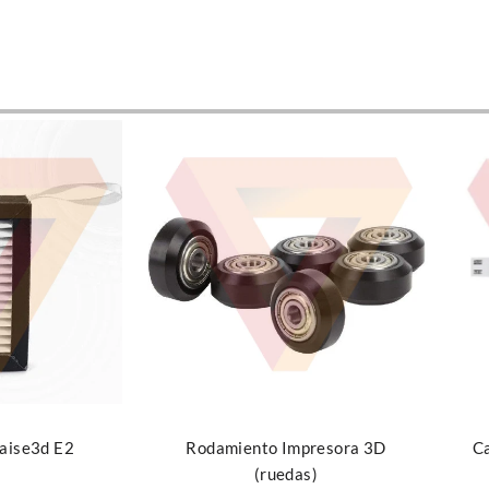
Añadir al carrito
Leer
presora 3D
Calentador cerámico – Serie X1
s)