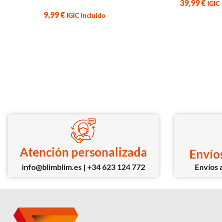
39,99
€
IGIC incluido
2,79
€
IGIC 
Atención personalizada
Envíos
info@blimblim.es | +34 623 124 772
Envíos a