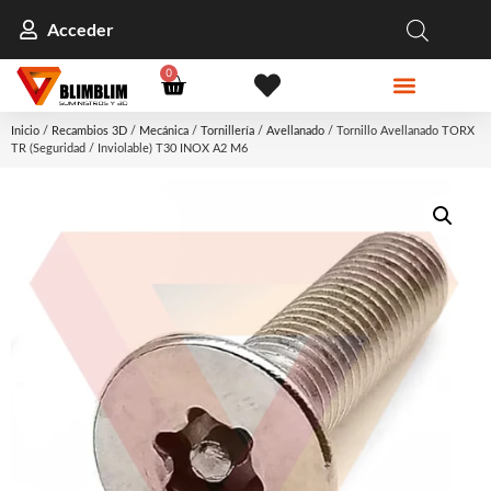
Acceder
0
Inicio
/
Recambios 3D
/
Mecánica
/
Tornillería
/
Avellanado
/ Tornillo Avellanado TORX
TR (Seguridad / Inviolable) T30 INOX A2 M6