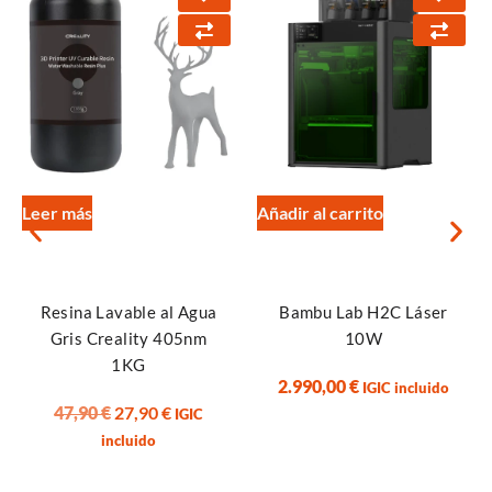
Leer más
Añadir al carrito
Resina Lavable al Agua
Bambu Lab H2C Láser
Gris Creality 405nm
10W
1KG
2.990,00
€
IGIC incluido
47,90
€
27,90
€
IGIC
incluido