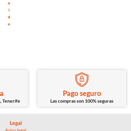
u
i
d
o
ca
Pago seguro
, Tenerife
Las compras son 100% seguras
Legal
Aviso legal