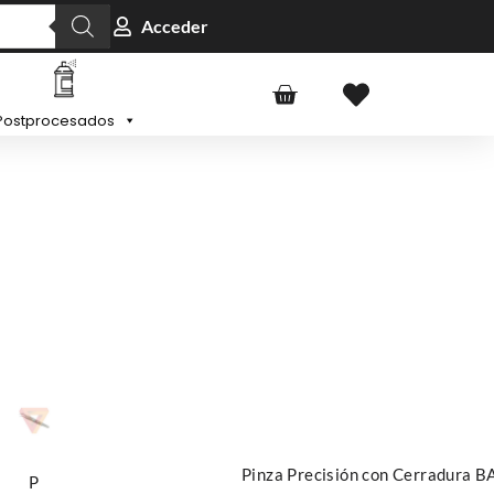
Acceder
Postprocesados
Aña
dir
al
carr
Añadir al carrito
ito
Pinza Precisión con Cerradura 
P