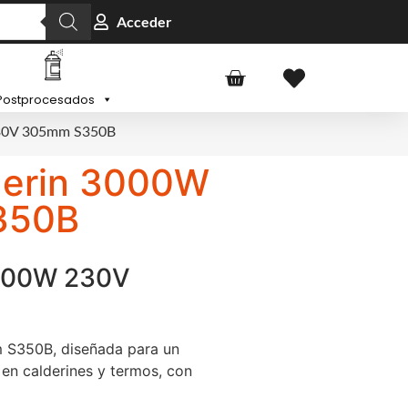
Acceder
Postprocesados
230V 305mm S350B
derin 3000W
350B
3000W 230V
 S350B, diseñada para un
en calderines y termos, con