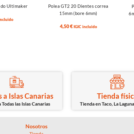
ado Ultimaker
Polea GT2 20 Dientes correa
P
15mm (bore 6mm)
6m
incluido
4,50
€
IGIC incluido
 a Islas Canarias
Tienda físi
 Todas las Islas Canarias
Tienda en Taco, La Laguna
Nosotros
Tienda