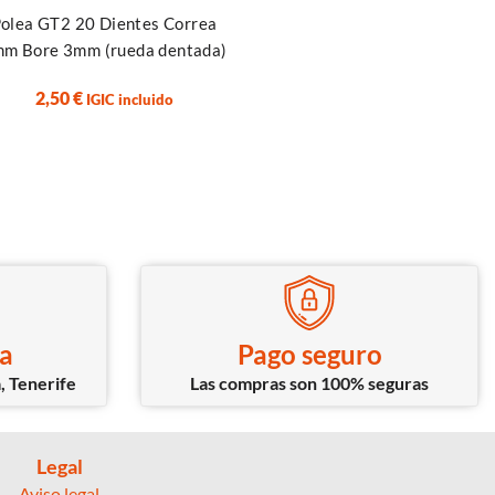
Terminal Bateria Lipo X
olea GT2 20 Dientes Correa
Macho – Hembra
m Bore 3mm (rueda dentada)
2,50
€
2,50
€
IGIC incluido
IGIC incluido
ca
Pago seguro
, Tenerife
Las compras son 100% seguras
Legal
Aviso legal