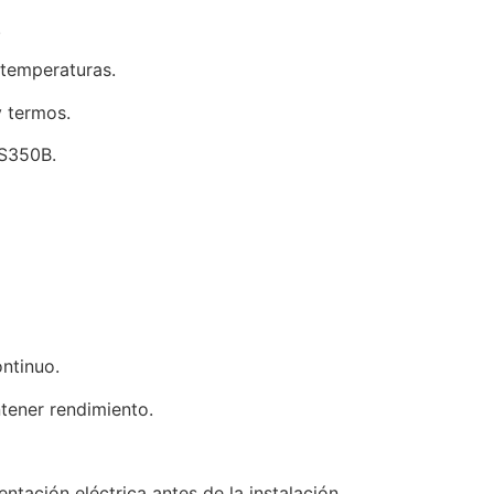
.
 temperaturas.
y termos.
 S350B.
ntinuo.
tener rendimiento.
ntación eléctrica antes de la instalación.