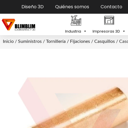
Diseño 3D
Quiénes somos
Contacto
Industria
Impresoras 3D
Inicio
/
Suministros
/
Tornillería / Fijaciones
/
Casquillos
/ Casq