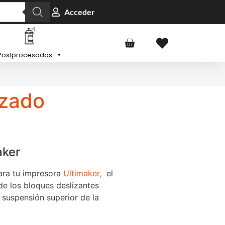
Acceder
Postprocesados
izado
aker
ara tu impresora
Ultimaker,
el
 de los bloques deslizantes
 suspensión superior de la