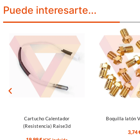
Puede interesarte...
Seleccionar opcione
Leer más
Boquilla latón 
Cartucho Calentador
(Resistencia) Raise3d
3,74
19,99
€