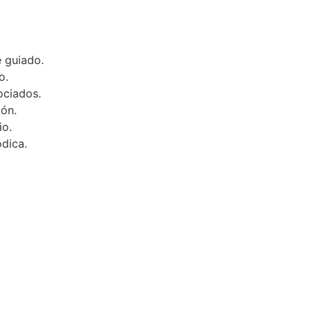
e guiado.
o.
ociados.
ión.
io.
dica.