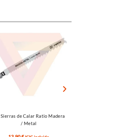
Leer más
r al carrito
Extrusora BIQU ORBITER
 Sierras de Calar Ratio Madera
/ Metal
69,90
€
IGIC incluido
13,90
€