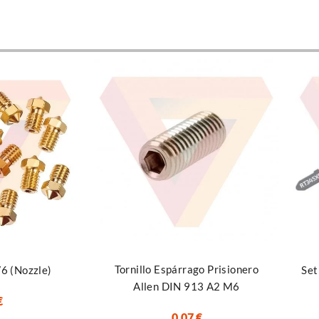
Seleccionar opciones
s
Añadi
Tornillo Espárrago Prisionero
V6 (Nozzle)
Set
Allen DIN 913 A2 M6
€
0,07
€