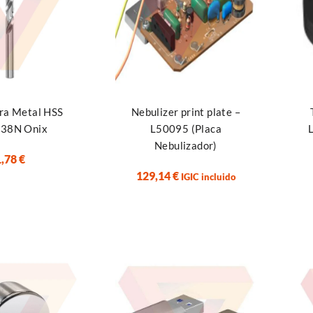
 opciones
Añadir al carrito
Añad
ra Metal HSS
Nebulizer print plate –
338N Onix
L50095 (Placa
Nebulizador)
1,78
€
129,14
€
IGIC incluido