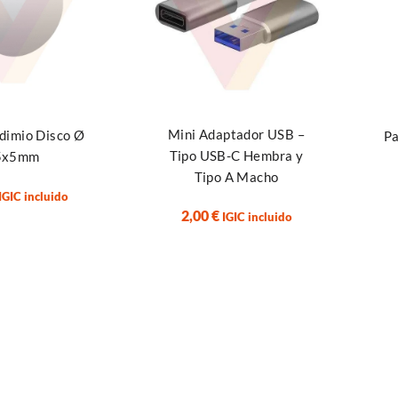
Añadir al carrito
rrito
Añad
Mini Adaptador USB –
dimio Disco Ø
Pa
Tipo USB-C Hembra y
5x5mm
Tipo A Macho
IGIC incluido
2,00
€
IGIC incluido