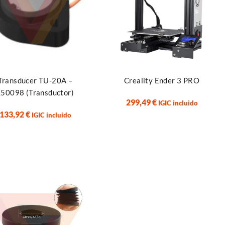
ir al carrito
Leer más
Transducer TU-20A –
Creality Ender 3 PRO
L50098 (Transductor)
299,49
€
IGIC incluido
133,92
€
IGIC incluido