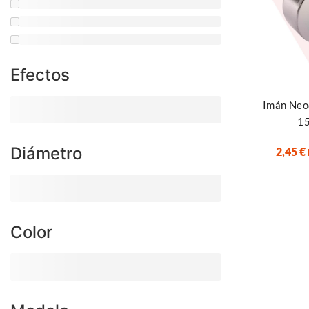
Efectos
Añadir al ca
Imán Neo
1
Diámetro
2,45
€
Color