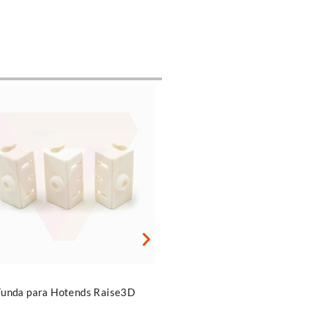
Añadir al carrito
r al carrito
Bridas 150 x 2,5mm
Funda para Hotends Raise3D