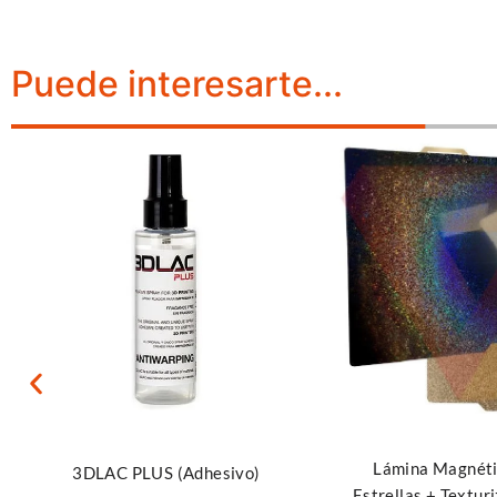
Puede interesarte...
Leer más
Leer más
Lámina Magnéti
3DLAC PLUS (Adhesivo)
Estrellas + Textu