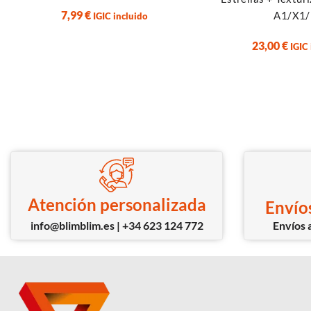
7,99
€
A1/X1/
IGIC incluido
23,00
€
IGIC
Atención personalizada
Envíos
info@blimblim.es | +34 623 124 772
Envíos a