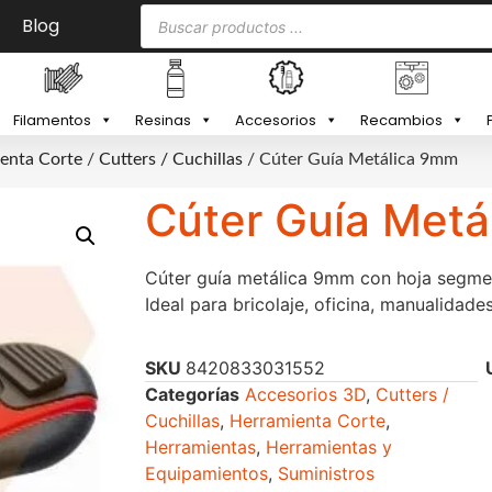
Blog
Filamentos
Resinas
Accesorios
Recambios
enta Corte
/
Cutters / Cuchillas
/ Cúter Guía Metálica 9mm
Cúter Guía Met
Cúter guía metálica 9mm con hoja segme
Ideal para bricolaje, oficina, manualidade
SKU
8420833031552
Categorías
Accesorios 3D
,
Cutters /
Cuchillas
,
Herramienta Corte
,
Herramientas
,
Herramientas y
Equipamientos
,
Suministros