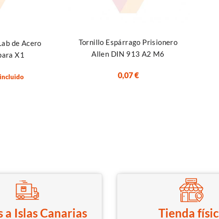
Seleccionar opciones
Tornillo Espárrago Prisionero
Lab de Acero
Allen DIN 913 A2 M6
para X1
0,07
€
 incluido
 a Islas Canarias
Tienda físi