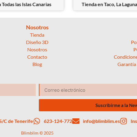
 Todas las Islas Canarias
Tienda en Taco, La Laguna
Nosotros
Tienda
Diseño 3D
Po
Nosotros
P
Contacto
Condicione
Blog
Garantía
Suscribirme a la Ne
 S/C de Tenerife
623-124-772
info@blimblim.es
In
Blimblim © 2025