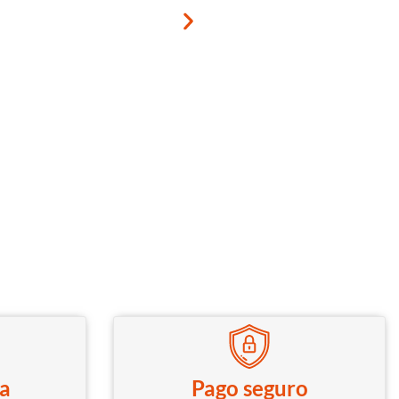
Leer más
BIQU MicroProbe V2.0 
Extrusoras De La Serie
Impresora 3D Ender-3 B1 (
de nivelación)
34,00
€
IGIC incluido
ca
Pago seguro