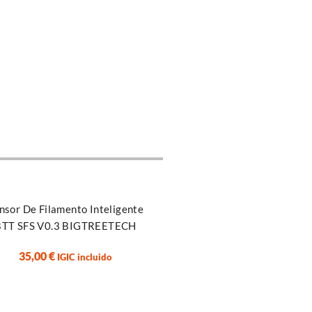
r al carrito
nsor De Filamento Inteligente
BTT SFS V0.3 BIGTREETECH
35,00
€
IGIC incluido